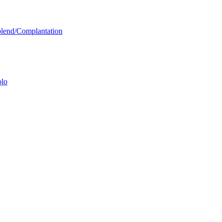
 blend/Complantation
olo