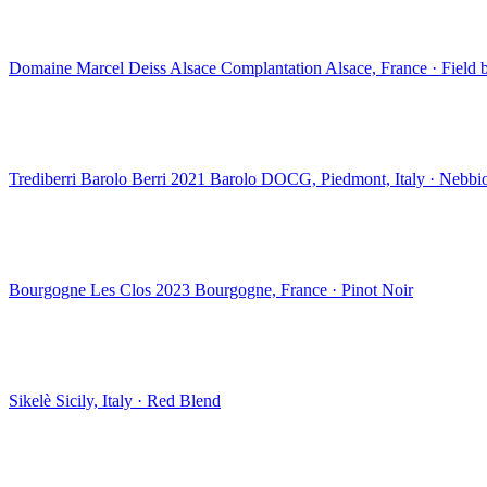
Domaine Marcel Deiss Alsace Complantation
Alsace, France · Field
Trediberri Barolo Berri 2021
Barolo DOCG, Piedmont, Italy · Nebbi
Bourgogne Les Clos 2023
Bourgogne, France · Pinot Noir
Sikelè
Sicily, Italy · Red Blend