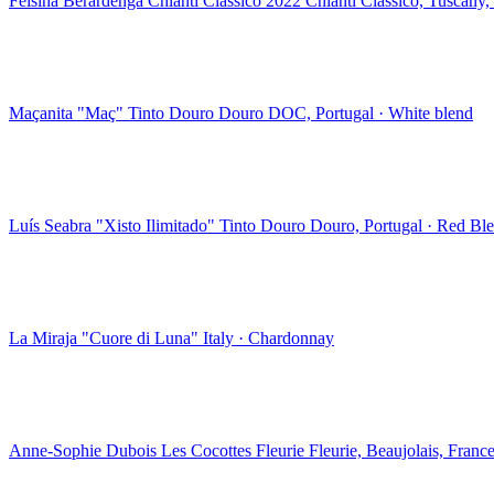
Felsina Berardenga Chianti Classico 2022
Chianti Classico, Tuscany, 
Maçanita "Maç" Tinto Douro
Douro DOC, Portugal · White blend
Luís Seabra "Xisto Ilimitado" Tinto Douro
Douro, Portugal · Red Bl
La Miraja "Cuore di Luna"
Italy · Chardonnay
Anne-Sophie Dubois Les Cocottes Fleurie
Fleurie, Beaujolais, Fran