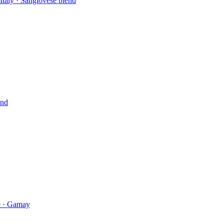
Italy · Sangiovese blend
end
ce · Gamay