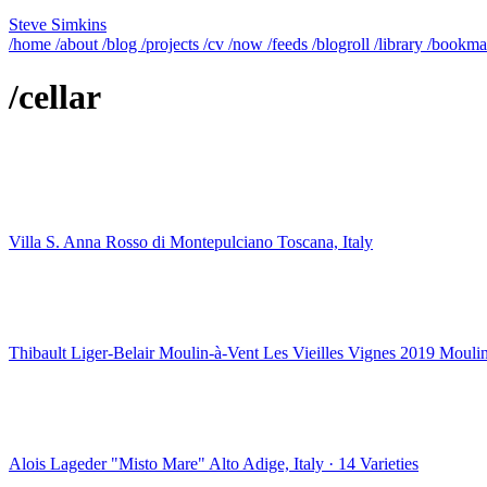
Steve Simkins
/home
/about
/blog
/projects
/cv
/now
/feeds
/blogroll
/library
/bookma
/cellar
Villa S. Anna Rosso di Montepulciano
Toscana, Italy
Thibault Liger-Belair Moulin-à-Vent Les Vieilles Vignes 2019
Moulin
Alois Lageder "Misto Mare"
Alto Adige, Italy · 14 Varieties