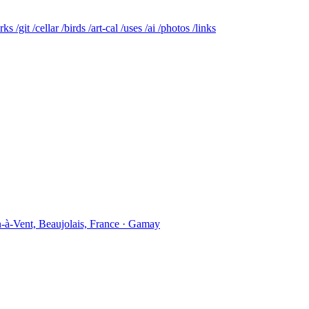
rks
/git
/cellar
/birds
/art-cal
/uses
/ai
/photos
/links
-à-Vent, Beaujolais, France · Gamay